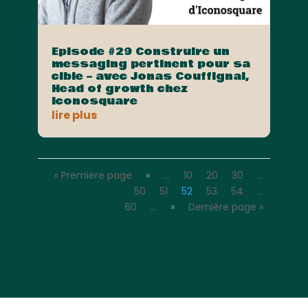
Episode #29 Construire un
messaging pertinent pour sa
cible – avec Jonas Couffignal,
Head of growth chez
Iconosquare
lire plus
« Première page
«
…
10
20
30
…
50
51
52
53
54
…
60
…
»
Dernière page »