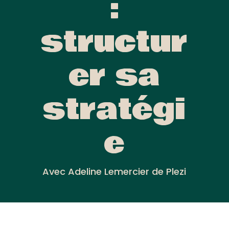
:
structur
er sa
stratégi
e
Avec Adeline Lemercier de Plezi