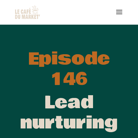
Episode
146
Lead
nurturing