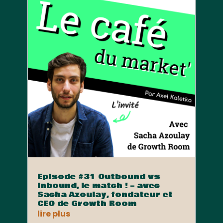
Episode #31 Outbound vs
Inbound, le match ! – avec
Sacha Azoulay, fondateur et
CEO de Growth Room
lire plus