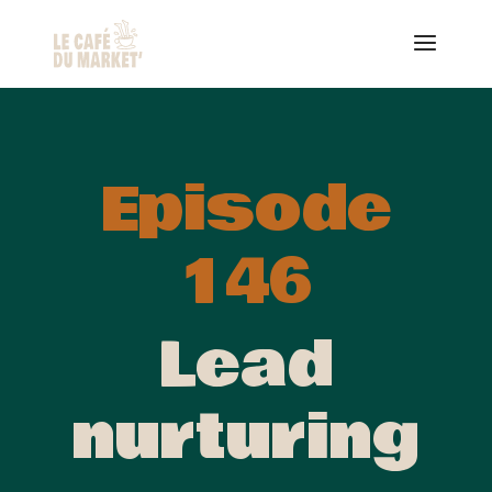
Episode
146
Lead
nurturing