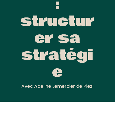
:
structur
er sa
stratégi
e
Avec Adeline Lemercier de Plezi