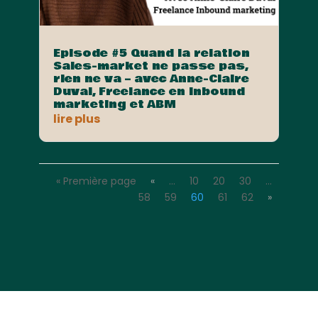
Episode #5 Quand la relation
Sales-market ne passe pas,
rien ne va – avec Anne-Claire
Duval, Freelance en Inbound
marketing et ABM
lire plus
« Première page
«
…
10
20
30
…
58
59
60
61
62
»