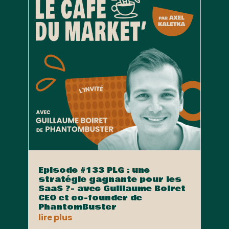
Episode #133 PLG : une
stratégie gagnante pour les
SaaS ?- avec Guillaume Boiret
CEO et co-founder de
PhantomBuster
lire plus