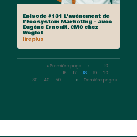
Episode #131 L’avènement de
l’Ecosystem Marketing – avec
Eugène Ernoult, CMO chez
Weglot
lire plus
« Première page
«
…
10
…
16
17
18
19
20
…
30
40
50
…
»
Dernière page »