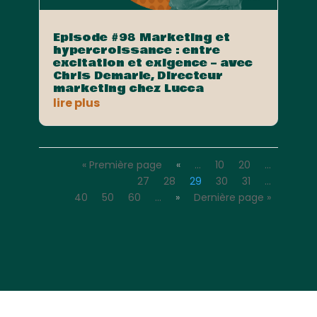
Episode #98 Marketing et
hypercroissance : entre
excitation et exigence – avec
Chris Demarle, Directeur
marketing chez Lucca
lire plus
« Première page
«
…
10
20
…
27
28
29
30
31
…
40
50
60
…
»
Dernière page »