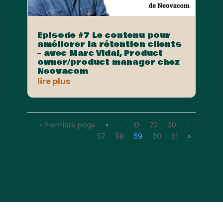
Episode #7 Le contenu pour
améliorer la rétention clients
– avec Marc Vidal, Product
owner/product manager chez
Neovacom
lire plus
« Première page
«
…
10
20
30
…
57
58
59
60
61
»