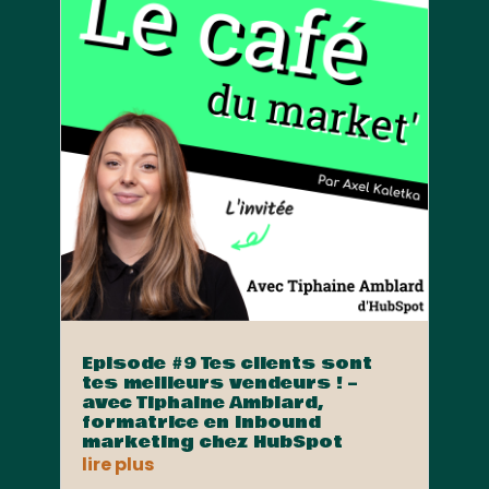
Episode #9 Tes clients sont
tes meilleurs vendeurs ! –
avec Tiphaine Amblard,
formatrice en Inbound
marketing chez HubSpot
lire plus