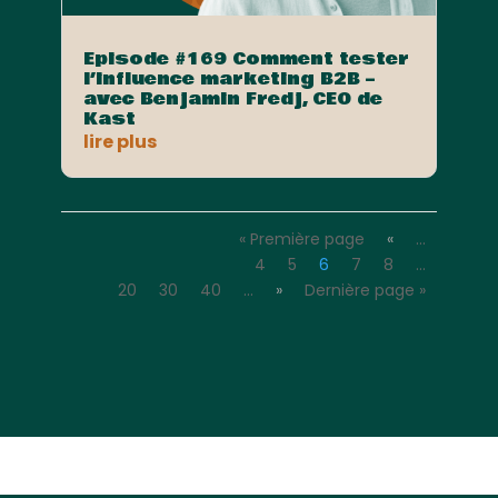
Episode #169 Comment tester
l’influence marketing B2B –
avec Benjamin Fredj, CEO de
Kast
lire plus
« Première page
«
…
4
5
6
7
8
…
20
30
40
…
»
Dernière page »