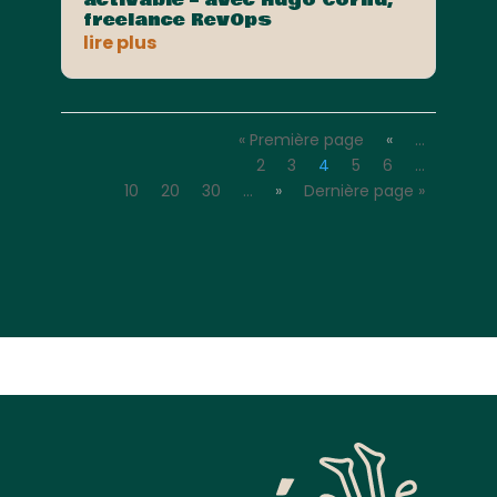
activable – avec Hugo Cornu,
freelance RevOps
lire plus
« Première page
«
…
2
3
4
5
6
…
10
20
30
…
»
Dernière page »