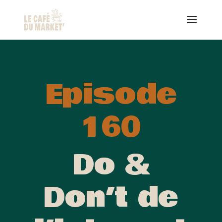
Episode
160
Do &
Don’t de