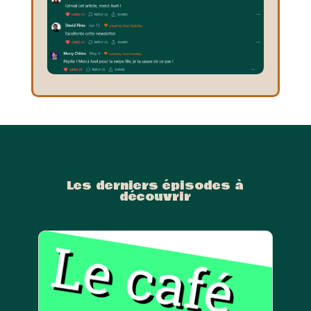
Les derniers épisodes à
découvrir