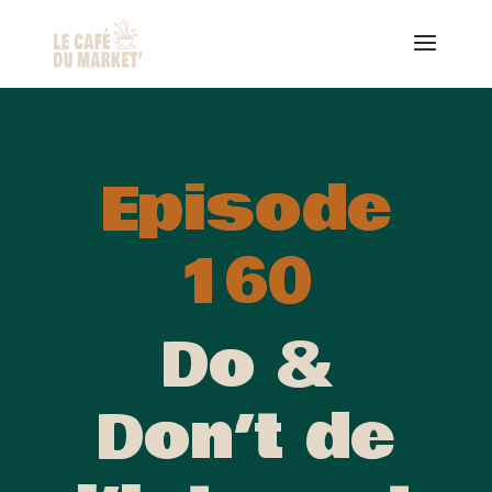
Episode
160
Do &
Don’t de