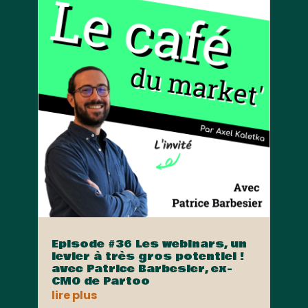
Episode #36 Les webinars, un
levier à très gros potentiel !
avec Patrice Barbesier, ex-
CMO de Partoo
lire plus