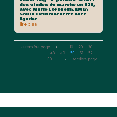
marketing : le pouvoir secret
des études de marché en B2B,
avec Marie Lorphelin, EMEA
South Field Marketer chez
Bynder
lire plus
« Première page
«
…
10
20
30
…
48
49
50
51
52
…
60
…
»
Dernière page »