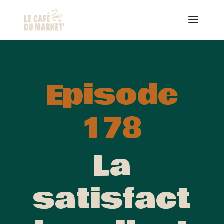
Episode
178
La
satisfact