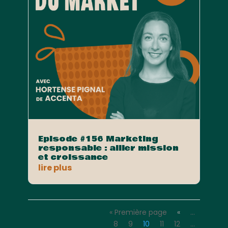
Episode #156 Marketing
responsable : allier mission
et croissance
lire plus
« Première page
«
…
8
9
10
11
12
…