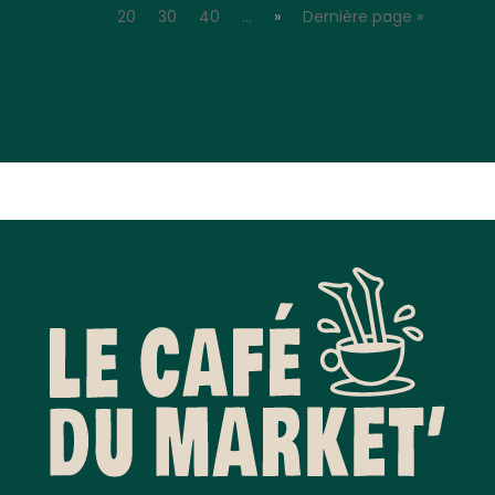
20
30
40
…
»
Dernière page »