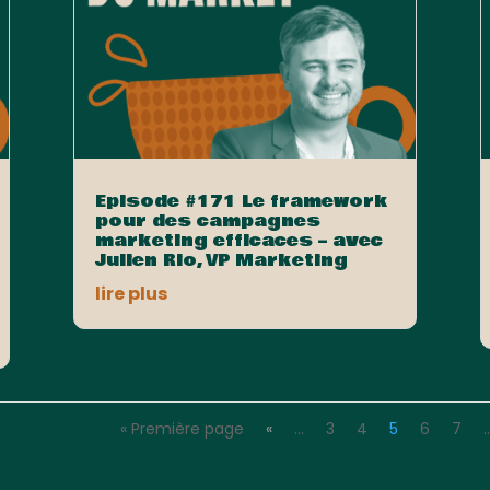
Episode #171 Le framework
pour des campagnes
marketing efficaces – avec
Julien Rio, VP Marketing
lire plus
« Première page
«
…
3
4
5
6
7