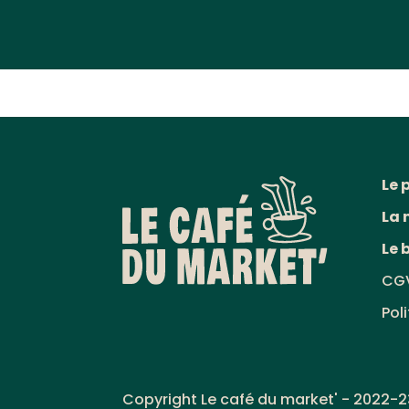
Le 
La 
Le 
CG
Pol
Copyright Le café du market' - 2022-2