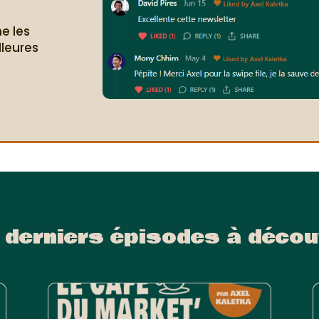
e les
lleures
.
 derniers épisodes à décou