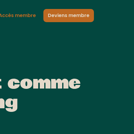
Accès membre
Deviens membre
nt comme
ng