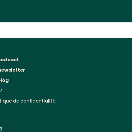
podcast
newsletter
blog
V
itique de confidentialité
3