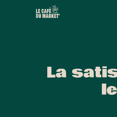
La sati
l