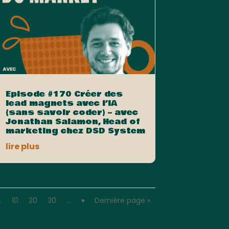
Episode #170 Créer des
lead magnets avec l’IA
(sans savoir coder) – avec
Jonathan Salamon, Head of
marketing chez DSD System
lire plus
…
10
20
30
…
»
Dernière page »