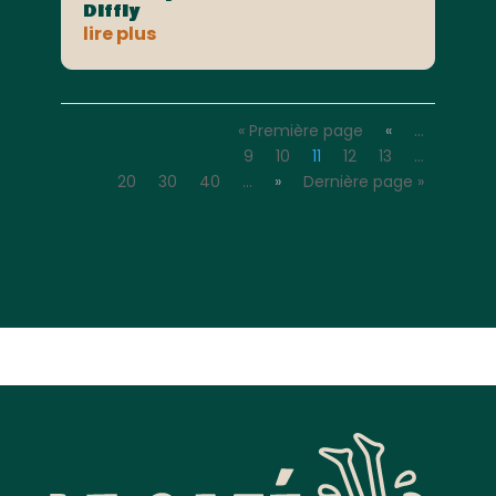
Diffly
lire plus
« Première page
«
…
9
10
11
12
13
…
20
30
40
…
»
Dernière page »