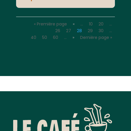
« Première page
«
…
10
20
…
26
27
28
29
30
…
40
50
60
…
»
Dernière page »