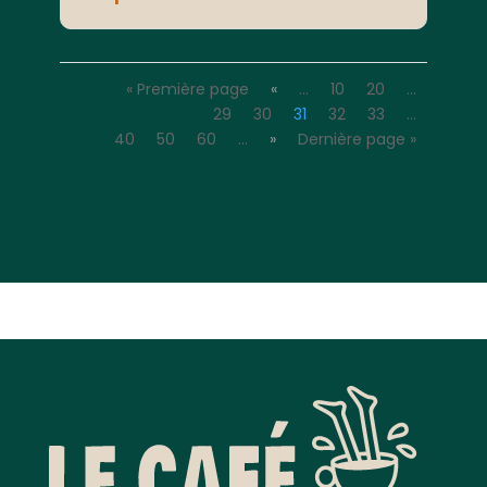
« Première page
«
…
10
20
…
29
30
31
32
33
…
40
50
60
…
»
Dernière page »