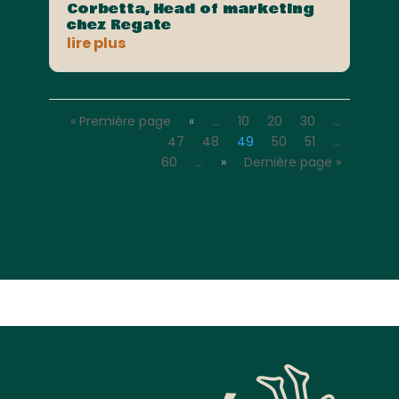
Corbetta, Head of marketing
chez Regate
lire plus
« Première page
«
…
10
20
30
…
47
48
49
50
51
…
60
…
»
Dernière page »