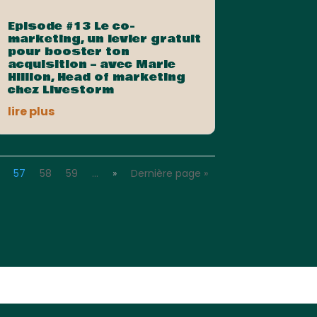
Episode #13 Le co-
marketing, un levier gratuit
pour booster ton
acquisition – avec Marie
Hillion, Head of marketing
chez Livestorm
lire plus
57
58
59
…
»
Dernière page »