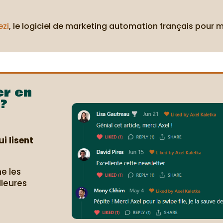
ezi
, le logiciel de marketing automation français pour 
er en
?
i lisent
e les
lleures
.