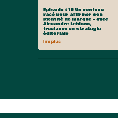
Episode #15 Un contenu
racé pour affirmer son
identité de marque – avec
Alexandre Leblanc,
freelance en stratégie
éditoriale
lire plus