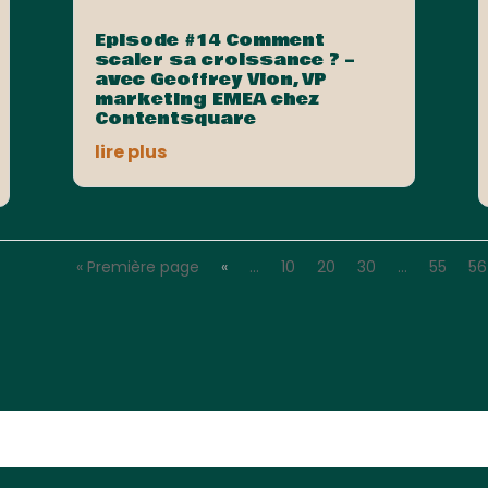
Episode #14 Comment
scaler sa croissance ? –
avec Geoffrey Vion, VP
marketing EMEA chez
Contentsquare
lire plus
« Première page
«
…
10
20
30
…
55
56