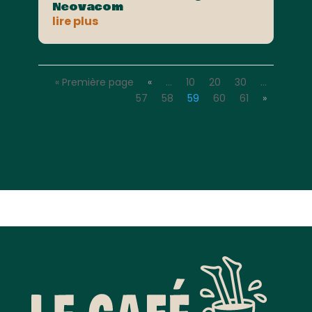
Neovacom
lire plus
« Première page
«
…
10
20
30
…
57
58
59
60
61
»