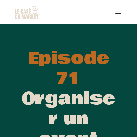
Episode
71
Organise
r un