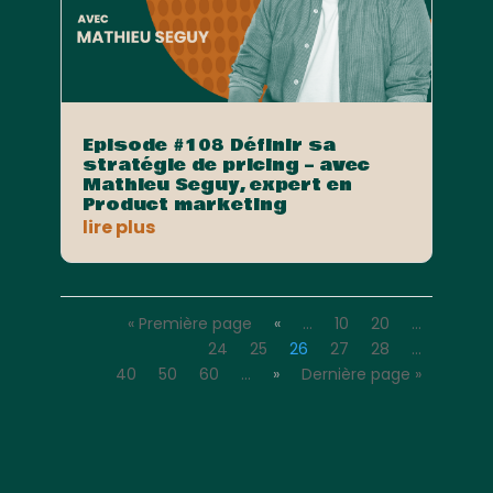
Episode #108 Définir sa
stratégie de pricing – avec
Mathieu Seguy, expert en
Product marketing
lire plus
« Première page
«
…
10
20
…
24
25
26
27
28
…
40
50
60
…
»
Dernière page »