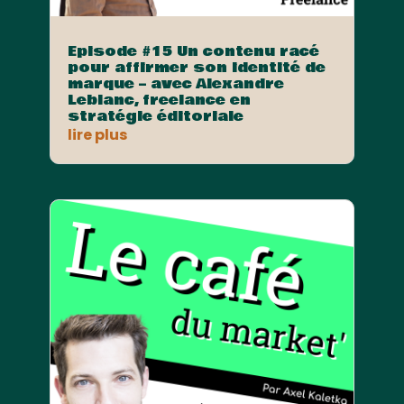
Episode #15 Un contenu racé
pour affirmer son identité de
marque – avec Alexandre
Leblanc, freelance en
stratégie éditoriale
lire plus