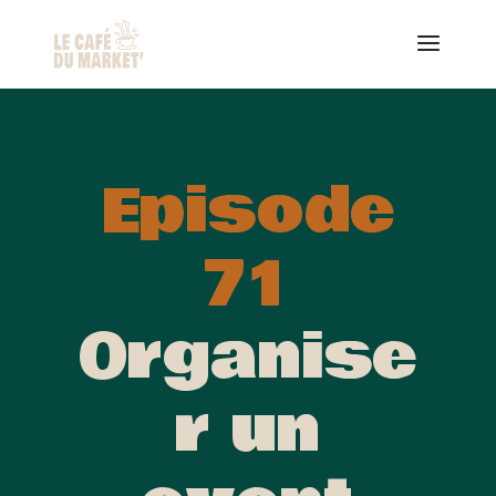
Episode
71
Organise
r un