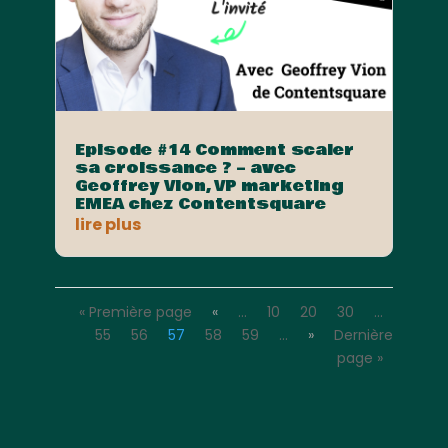
Episode #14 Comment scaler
sa croissance ? – avec
Geoffrey Vion, VP marketing
EMEA chez Contentsquare
lire plus
« Première page
«
…
10
20
30
…
55
56
57
58
59
…
»
Dernière
page »