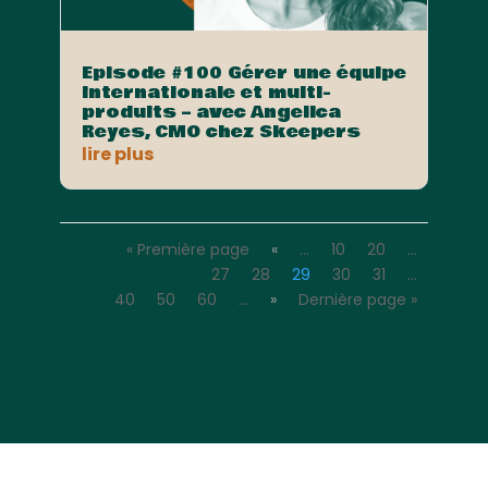
Episode #100 Gérer une équipe
internationale et multi-
produits – avec Angelica
Reyes, CMO chez Skeepers
lire plus
« Première page
«
…
10
20
…
27
28
29
30
31
…
40
50
60
…
»
Dernière page »