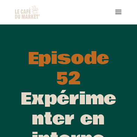
Episode
52
Expérime
nter en