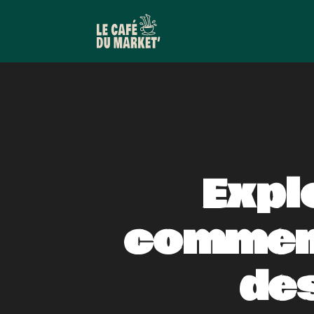
Explo
comment
de