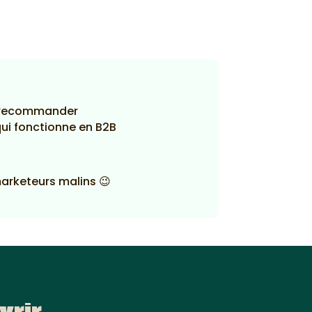
e recommander
ui fonctionne en B2B
marketeurs malins 😉
vrir