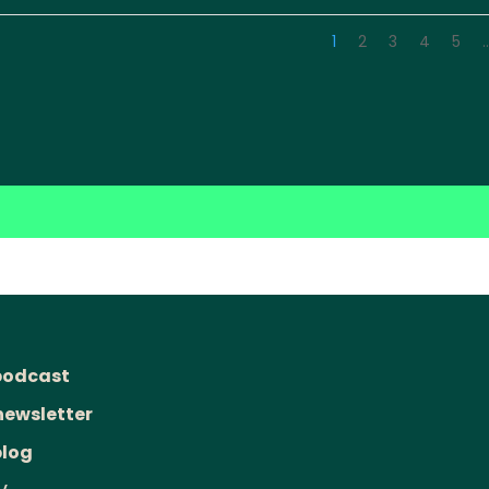
1
2
3
4
5
podcast
newsletter
blog