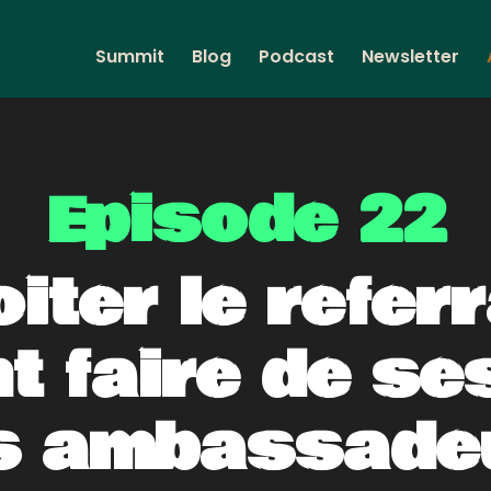
Summit
Blog
Podcast
Newsletter
Episode 22
iter le refer
 faire de ses
s ambassade