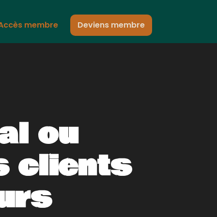
Accès membre
Deviens membre
ral ou
 clients
urs