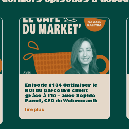
Episode #184 Optimiser le
ROI du parcours client
grâce à l’IA – avec Sophie
Panot, CEO de Webmecanik
lire plus