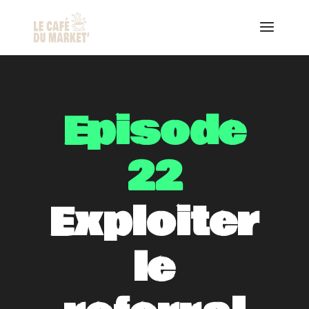
Episode
22
Exploiter
le