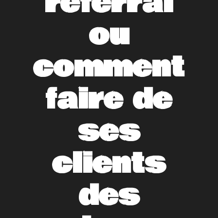
referral
ou
comment
faire de
ses
clients
des