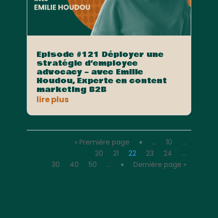
Episode #121 Déployer une
stratégie d’employee
advocacy – avec Emilie
Houdou, Experte en content
marketing B2B
lire plus
« Première page
«
…
10
…
20
21
22
23
24
…
30
40
50
…
»
Dernière page »