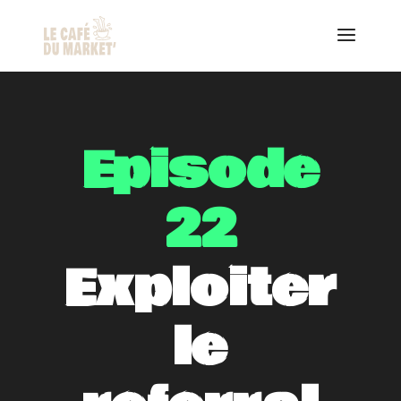
Episode
22
Exploiter
le