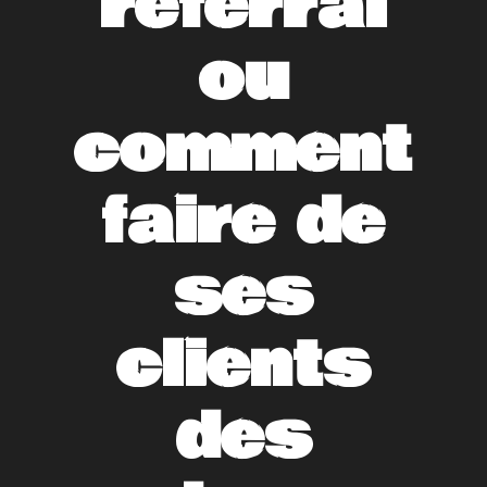
referral
ou
comment
faire de
ses
clients
des