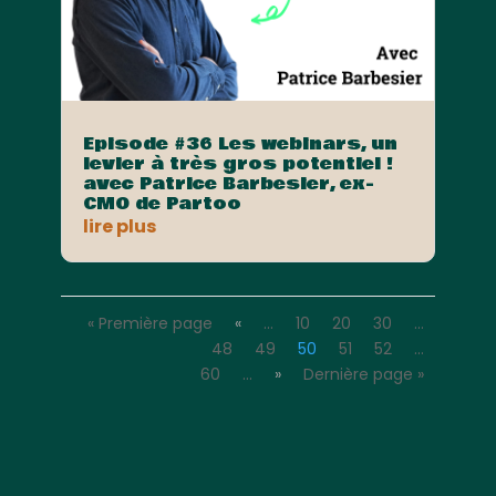
Episode #36 Les webinars, un
levier à très gros potentiel !
avec Patrice Barbesier, ex-
CMO de Partoo
lire plus
« Première page
«
…
10
20
30
…
48
49
50
51
52
…
60
…
»
Dernière page »