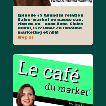
Episode #5 Quand la relation
Sales-market ne passe pas,
rien ne va – avec Anne-Claire
Duval, Freelance en Inbound
marketing et ABM
lire plus