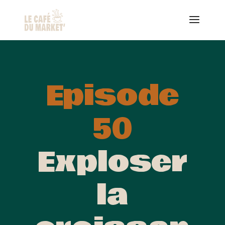
Episode
50
Exploser
la