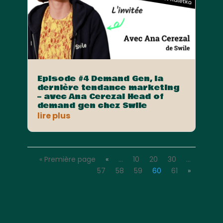
Episode #4 Demand Gen, la
dernière tendance marketing
– avec Ana Cerezal Head of
demand gen chez Swile
lire plus
« Première page
«
…
10
20
30
…
57
58
59
60
61
»