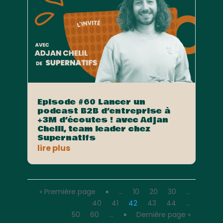
Episode #60 Lancer un
podcast B2B d’entreprise à
+3M d’écoutes ! avec Adjan
Chelil, team leader chez
Supernatifs
lire plus
« Première page
«
…
10
20
30
…
40
41
42
43
44
…
50
60
…
»
Dernière page »