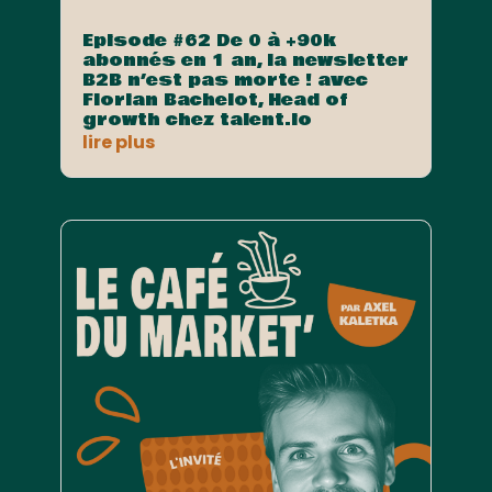
Episode #62 De 0 à +90k
abonnés en 1 an, la newsletter
B2B n’est pas morte ! avec
Florian Bachelot, Head of
growth chez talent.io
lire plus