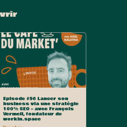
vrir
Episode #56 Lancer son
business via une stratégie
100% SEO – avec François
Vermeil, fondateur de
workin.space