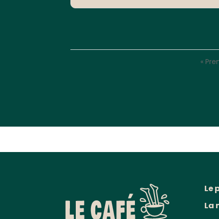
« Pre
Le 
La 