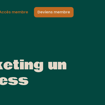
Accès membre
Deviens membre
keting un
ness