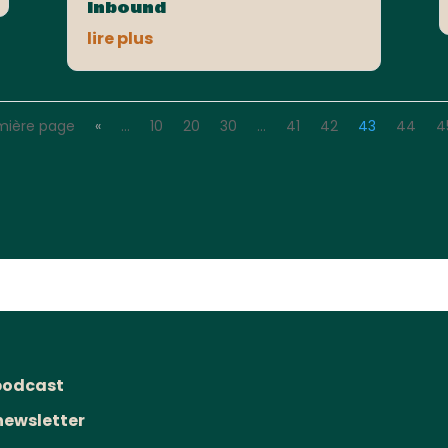
Inbound
lire plus
mière page
«
…
10
20
30
…
41
42
43
44
4
podcast
newsletter