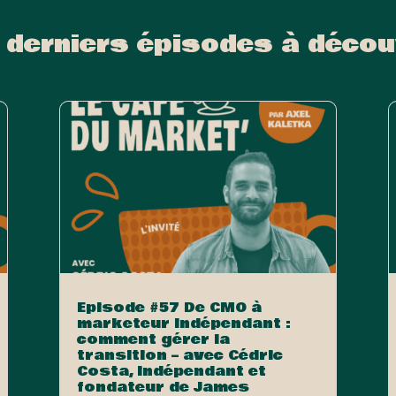
 derniers épisodes à décou
Episode #57 De CMO à
marketeur indépendant :
comment gérer la
transition – avec Cédric
Costa, indépendant et
fondateur de James