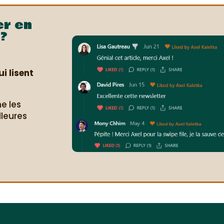
er en
?
i lisent
e les
lleures
.