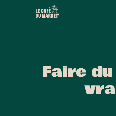
Faire du
vra