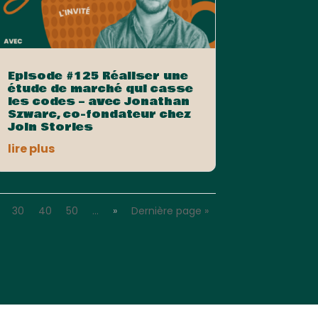
Episode #125 Réaliser une
étude de marché qui casse
les codes – avec Jonathan
Szwarc, co-fondateur chez
Join Stories
lire plus
30
40
50
…
»
Dernière page »