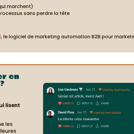
 qui marchent)
rocessus sans perdre la tête
i
, le logiciel de marketing automation B2B pour markete
er en
?
i lisent
e les
lleures