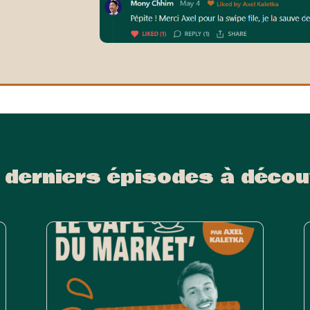
.
 derniers épisodes à décou