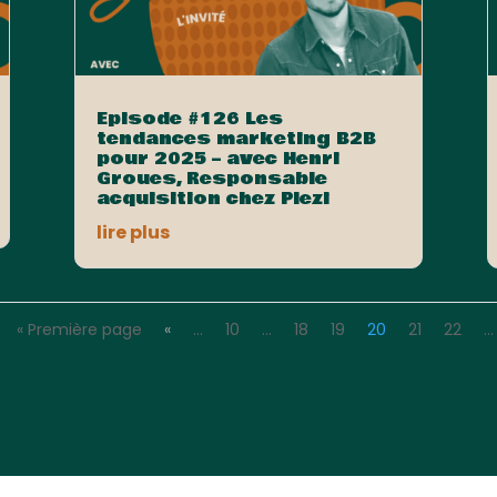
Episode #126 Les
tendances marketing B2B
pour 2025 – avec Henri
Groues, Responsable
acquisition chez Plezi
lire plus
« Première page
«
…
10
…
18
19
20
21
22
…