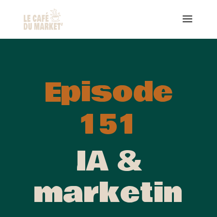
Episode
151
IA &
marketin