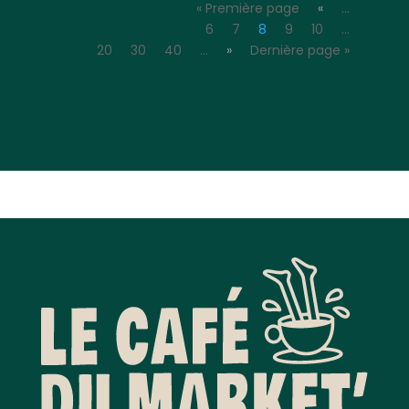
« Première page
«
…
6
7
8
9
10
…
20
30
40
…
»
Dernière page »