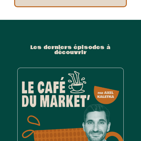
Les derniers épisodes à
découvrir