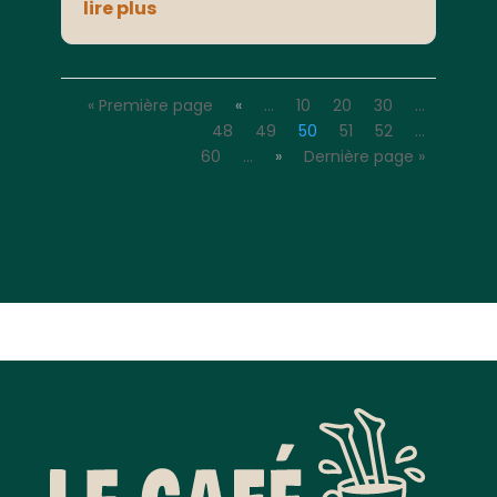
lire plus
« Première page
«
…
10
20
30
…
48
49
50
51
52
…
60
…
»
Dernière page »