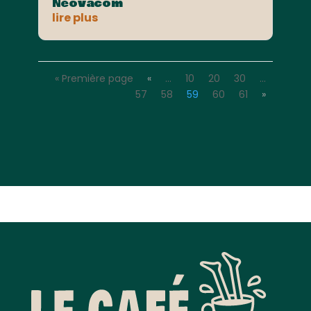
Neovacom
lire plus
« Première page
«
…
10
20
30
…
57
58
59
60
61
»