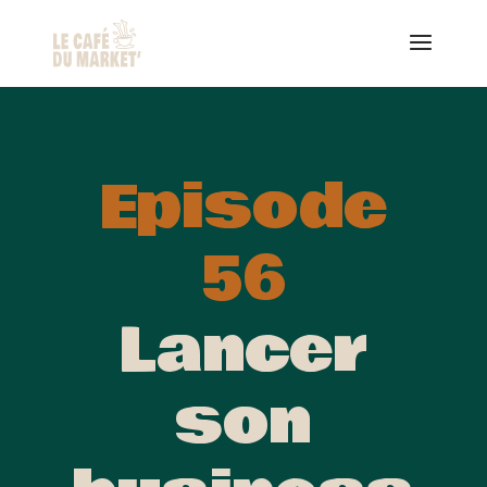
Episode
56
Lancer
son