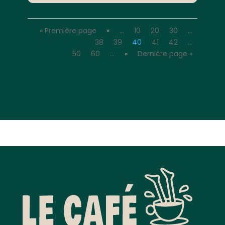
« Première page
«
…
10
20
30
…
38
39
40
41
42
…
50
60
…
»
Dernière page »