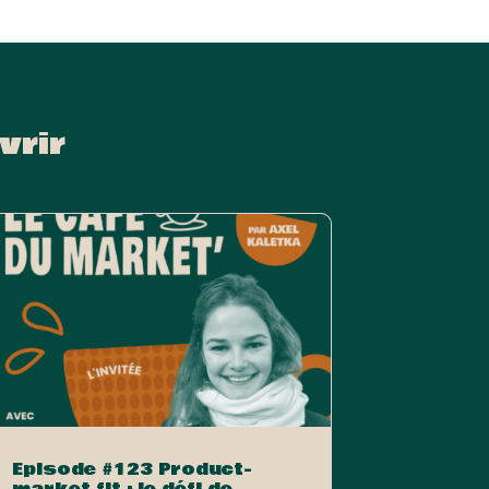
vrir
Episode #123 Product-
market fit : le défi de