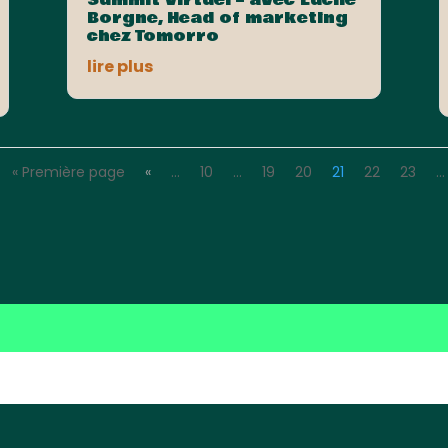
Borgne, Head of marketing
chez Tomorro
lire plus
« Première page
«
…
10
…
19
20
21
22
23
…