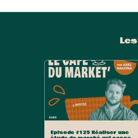
Les
Episode #125 Réaliser une
étude de marché qui casse