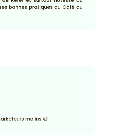
 de Refer et surtout hôtesse du
r ses bonnes pratiques au Café du
marketeurs malins 😉