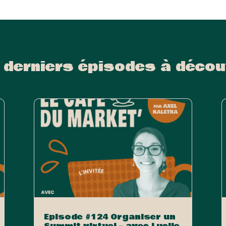
 derniers épisodes à décou
Episode #124 Organiser un
Summit virtuel – avec Lucile