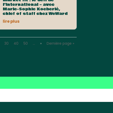
l’international – avec
Marie-Sophie Koeberlé,
chief of staff chez WeWard
lire plus
30
40
50
…
»
Dernière page »