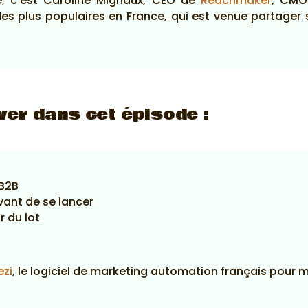
he, c’est Caroline Mignaux, CEO de
Reachmaker
, CMO
 des plus populaires en France, qui est venue partage
ver dans cet épisode :
 B2B
vant de se lancer
r du lot
ezi
, le logiciel de marketing automation français pour 