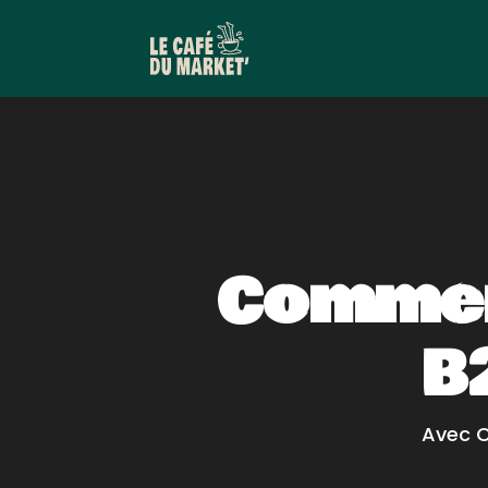
Commen
B
Avec C