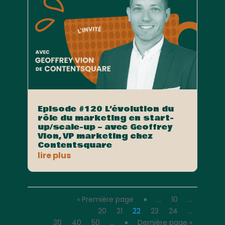
Episode #120 L’évolution du
rôle du marketing en start-
up/scale-up – avec Geoffrey
Vion, VP marketing chez
Contentsquare
lire plus
« Première page
«
…
10
…
20
21
22
23
24
…
30
40
50
…
»
Dernière page »