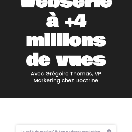
websérie
à +4
millions
de vues
Avec Grégoire Thomas, VP
Marketing chez Doctrine