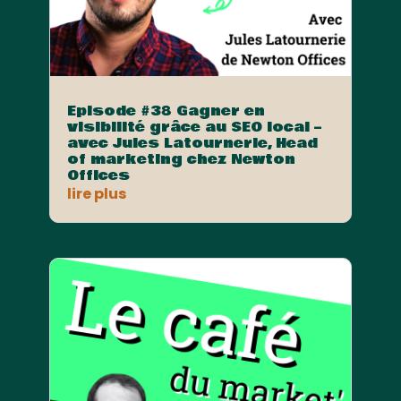
Episode #38 Gagner en
visibilité grâce au SEO local –
avec Jules Latournerie, Head
of marketing chez Newton
Offices
lire plus