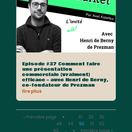
Episode #37 Comment faire
une présentation
commerciale (vraiment)
efficace – avec Henri de Berny,
co-fondateur de Prezman
lire plus
« Première page
«
…
10
20
30
…
48
49
50
51
52
…
60
…
»
Dernière page »