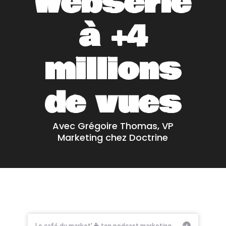
websérie
à +4
millions
de vues
Avec Grégoire Thomas, VP
Marketing chez Doctrine