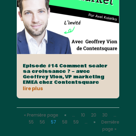
Episode #14 Comment scaler
sa croissance ? – avec
Geoffrey Vion, VP marketing
EMEA chez Contentsquare
lire plus
« Première page
«
…
10
20
30
…
55
56
57
58
59
…
»
Dernière
page »