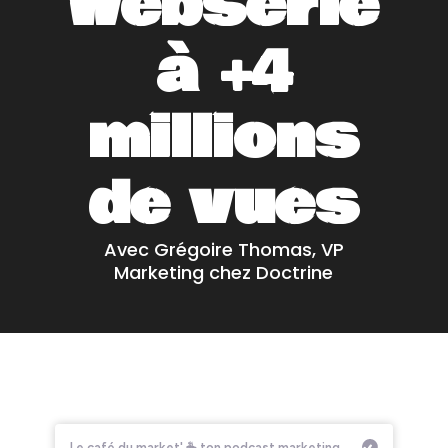
websérie
à +4
millions
de vues
Avec Grégoire Thomas, VP
Marketing chez Doctrine