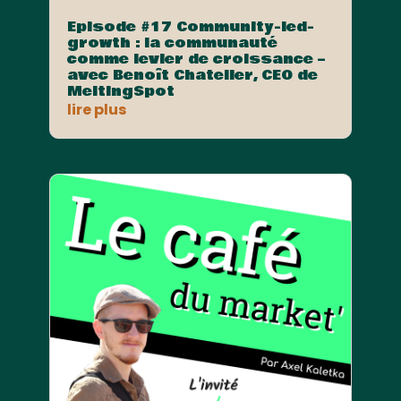
Episode #17 Community-led-
growth : la communauté
comme levier de croissance –
avec Benoît Chatelier, CEO de
MeltingSpot
lire plus