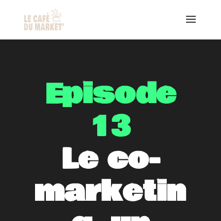
Episode
13
Le co-
marketin