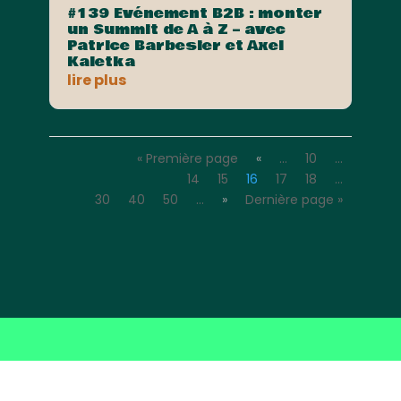
#139 Evénement B2B : monter
un Summit de A à Z – avec
Patrice Barbesier et Axel
Kaletka
lire plus
« Première page
«
…
10
…
14
15
16
17
18
…
30
40
50
…
»
Dernière page »