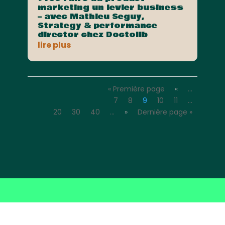
marketing un levier business
– avec Mathieu Seguy,
Strategy & performance
director chez Doctolib
lire plus
« Première page
«
…
7
8
9
10
11
…
20
30
40
…
»
Dernière page »