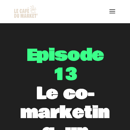
Episode
13
Le co-
marketin