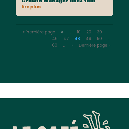
Growth manager chez folk
lire plus
« Première page
«
…
10
20
30
…
46
47
48
49
50
…
60
…
»
Dernière page »