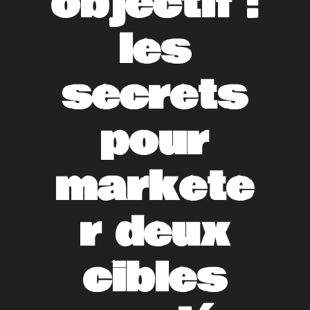
objectif :
les
secrets
pour
markete
r deux
cibles