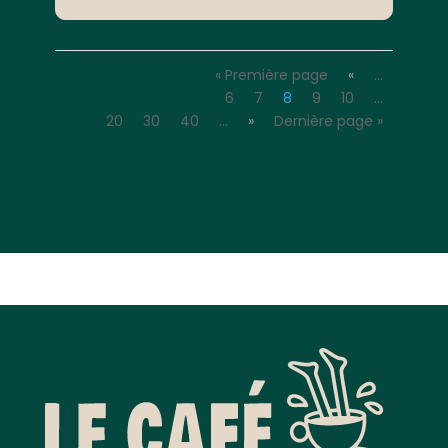
« Première page
«
…
6
7
8
9
10
…
20
30
40
…
»
Dernière page »