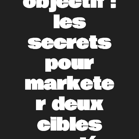
objectif :
les
secrets
pour
markete
r deux
cibles