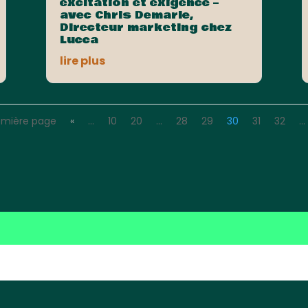
excitation et exigence –
avec Chris Demarle,
Directeur marketing chez
Lucca
lire plus
emière page
«
…
10
20
…
28
29
30
31
32
…