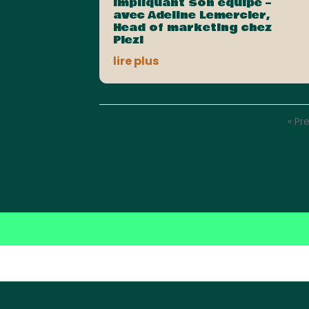
impliquant son équipe –
avec Adeline Lemercier,
Head of marketing chez
Plezi
lire plus
« Pr