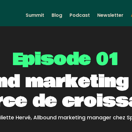
Summit
Blog
Podcast
Newsletter
Episode 01
und marketin
ce de crois
liette Hervé, Allbound marketing manager chez 