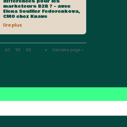
différences pour les
marketeurs B2B ? – avec
Elena Souiller Fedorenkova,
CMO chez Knave
lire plus
40
50
60
…
»
Dernière page »