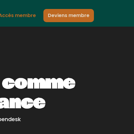
Accès membre
Deviens membre
g comme
sance
Spendesk