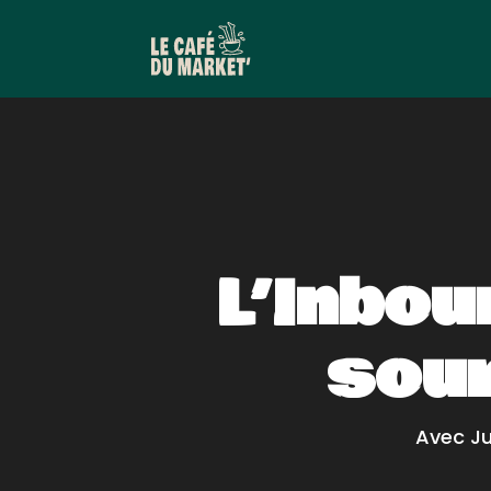
L’Inbo
sour
Avec Ju