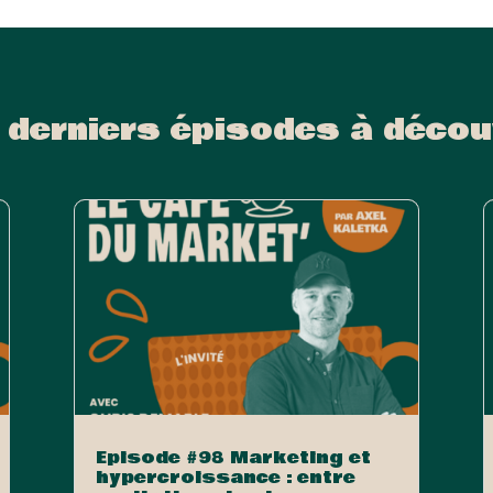
 derniers épisodes à décou
Episode #98 Marketing et
hypercroissance : entre