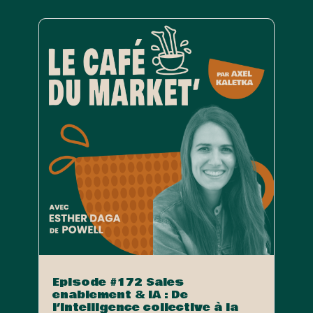
Episode #172 Sales
enablement & IA : De
l’intelligence collective à la