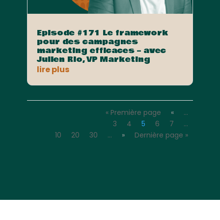
Episode #171 Le framework
pour des campagnes
marketing efficaces – avec
Julien Rio, VP Marketing
lire plus
« Première page
«
…
3
4
5
6
7
…
10
20
30
…
»
Dernière page »