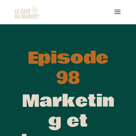
Episode
98
Marketin
g et