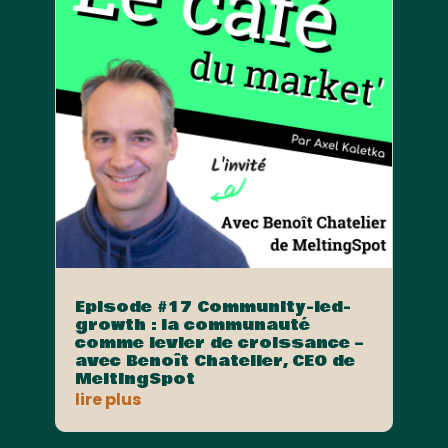
Episode #17 Community-led-
growth : la communauté
comme levier de croissance –
avec Benoît Chatelier, CEO de
MeltingSpot
lire plus