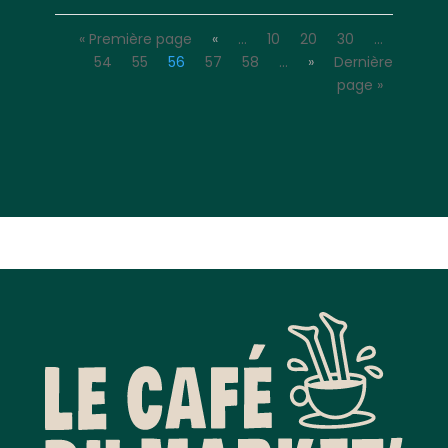
« Première page
«
…
10
20
30
…
54
55
56
57
58
…
»
Dernière
page »