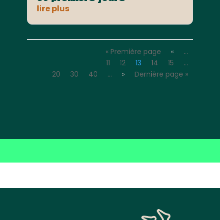
lire plus
« Première page
«
…
11
12
13
14
15
…
20
30
40
…
»
Dernière page »