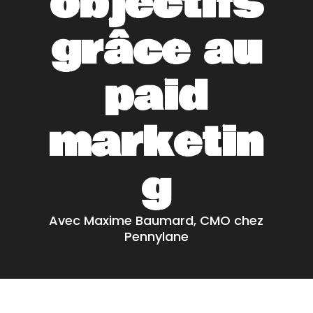
objectifs
grâce au
paid
marketin
g
Avec Maxime Baumard, CMO chez
Pennylane