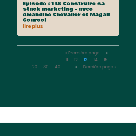
Episode #148 Construire sa
stack marketing – avec
Amandine Chevalier et Magali
Courcol
lire plus
« Première page
«
…
11
12
13
14
15
…
20
30
40
…
»
Dernière page »