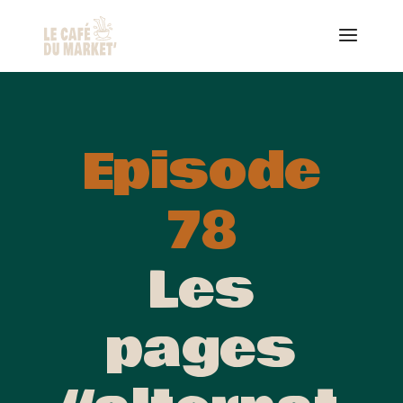
Episode
78
Les
pages