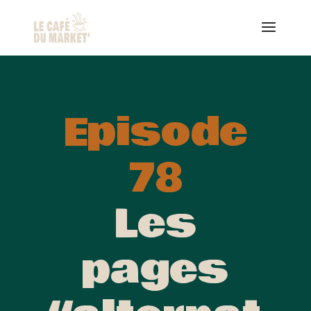
Episode
78
Les
pages