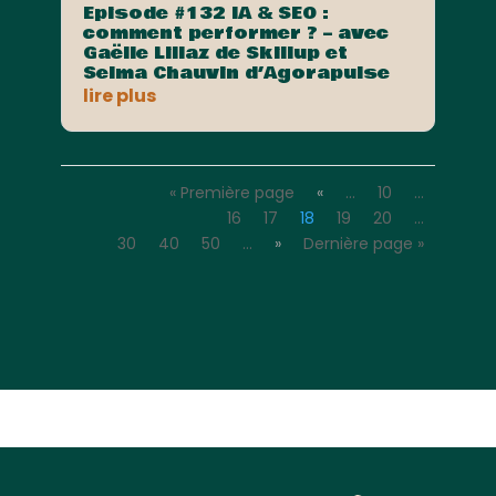
Episode #132 IA & SEO :
comment performer ? – avec
Gaëlle Lillaz de Skillup et
Selma Chauvin d’Agorapulse
lire plus
« Première page
«
…
10
…
16
17
18
19
20
…
30
40
50
…
»
Dernière page »