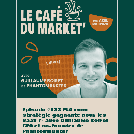
Episode #133 PLG : une
stratégie gagnante pour les
SaaS ?- avec Guillaume Boiret
CEO et co-founder de
PhantomBuster