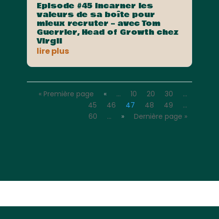
Episode #45 Incarner les
valeurs de sa boîte pour
mieux recruter – avec Tom
Guerrier, Head of Growth chez
Virgil
lire plus
« Première page
«
…
10
20
30
…
45
46
47
48
49
…
60
…
»
Dernière page »