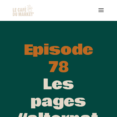
Episode
78
Les
pages