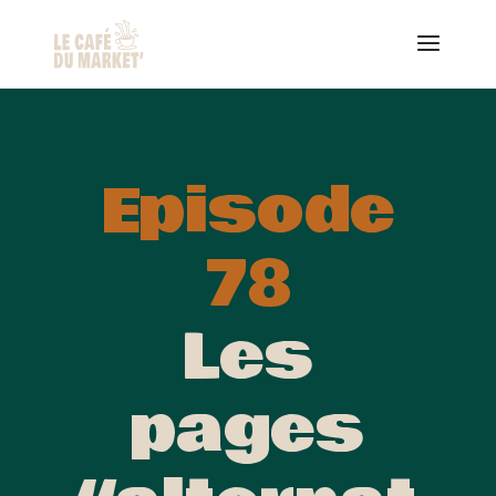
Episode
78
Les
pages