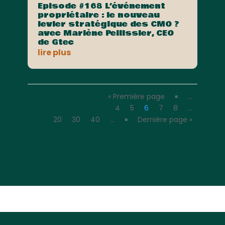
Episode #168 L’événement
propriétaire : le nouveau
levier stratégique des CMO ?
avec Marlène Pellissier, CEO
de Gtec
lire plus
« Première page
«
…
4
5
6
7
8
…
20
30
40
…
»
Dernière page »