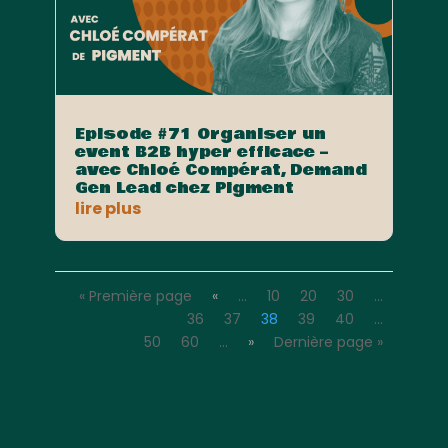
Episode #71 Organiser un
event B2B hyper efficace –
avec Chloé Compérat, Demand
Gen Lead chez Pigment
lire plus
« Première page
«
…
10
20
30
…
36
37
38
39
40
…
50
60
…
»
Dernière page »