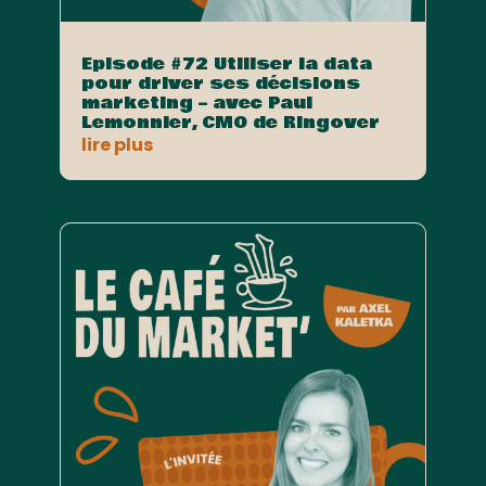
Episode #72 Utiliser la data
pour driver ses décisions
marketing – avec Paul
Lemonnier, CMO de Ringover
lire plus