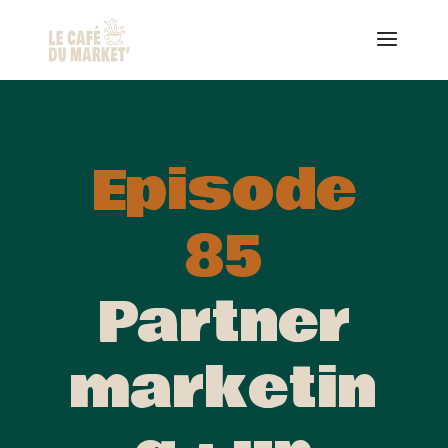
Episode
85
Partner
marketin