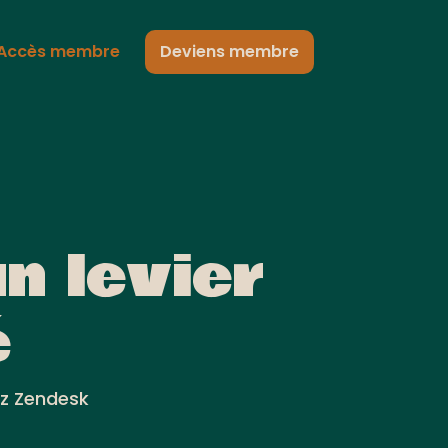
Accès membre
Deviens membre
n levier
é
ez Zendesk