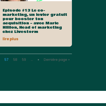
Episode #13 Le co-
marketing, un levier gratuit
pour booster ton
acquisition – avec Marie
Hillion, Head of marketing
chez Livestorm
lire plus
57
58
59
…
»
Dernière page »