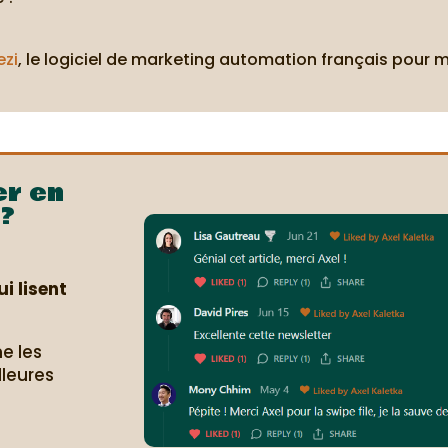
ezi
, le logiciel de marketing automation français pour 
er en
?
i lisent
e les
lleures
.