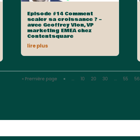
Episode #14 Comment
scaler sa croissance ? –
avec Geoffrey Vion, VP
marketing EMEA chez
Contentsquare
lire plus
« Première page
«
…
10
20
30
…
55
56