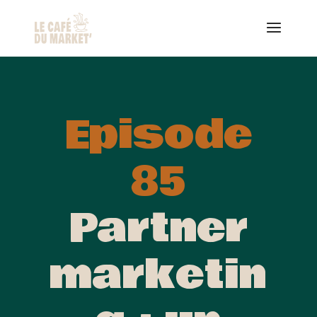
Episode
85
Partner
marketin