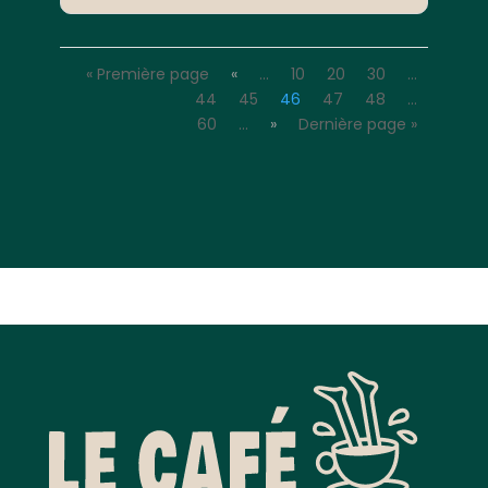
« Première page
«
…
10
20
30
…
44
45
46
47
48
…
60
…
»
Dernière page »