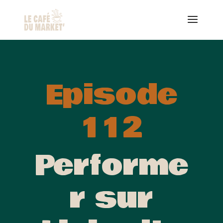
Episode
112
Performe
r sur